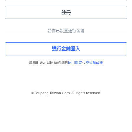
註冊
若你已設置通行金鑰
通行金鑰登入
繼續即表示您同意酷澎的
使用條款
和
隱私權政策
©Coupang Taiwan Corp. All rights reserved.