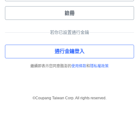
註冊
若你已設置通行金鑰
通行金鑰登入
繼續即表示您同意酷澎的
使用條款
和
隱私權政策
©Coupang Taiwan Corp. All rights reserved.