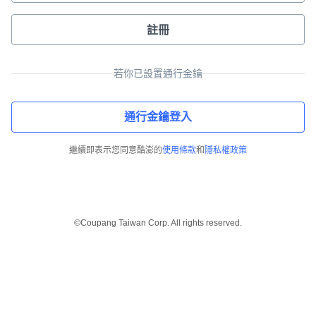
註冊
若你已設置通行金鑰
通行金鑰登入
繼續即表示您同意酷澎的
使用條款
和
隱私權政策
©Coupang Taiwan Corp. All rights reserved.