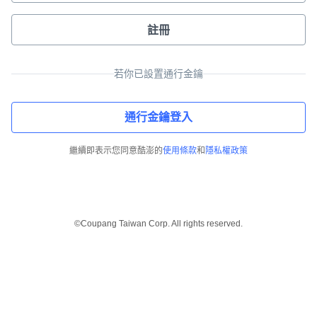
註冊
若你已設置通行金鑰
通行金鑰登入
繼續即表示您同意酷澎的
使用條款
和
隱私權政策
©Coupang Taiwan Corp. All rights reserved.