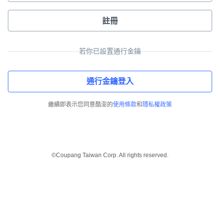
註冊
若你已設置通行金鑰
通行金鑰登入
繼續即表示您同意酷澎的
使用條款
和
隱私權政策
©Coupang Taiwan Corp. All rights reserved.