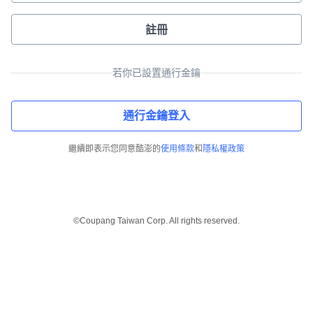
註冊
若你已設置通行金鑰
通行金鑰登入
繼續即表示您同意酷澎的
使用條款
和
隱私權政策
©Coupang Taiwan Corp. All rights reserved.