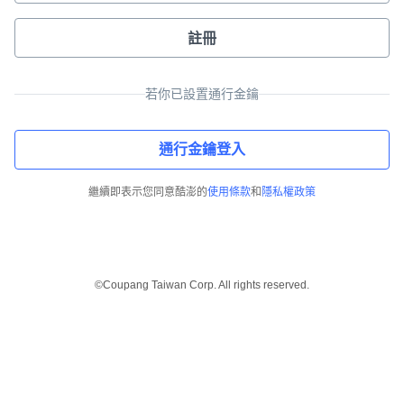
註冊
若你已設置通行金鑰
通行金鑰登入
繼續即表示您同意酷澎的
使用條款
和
隱私權政策
©Coupang Taiwan Corp. All rights reserved.