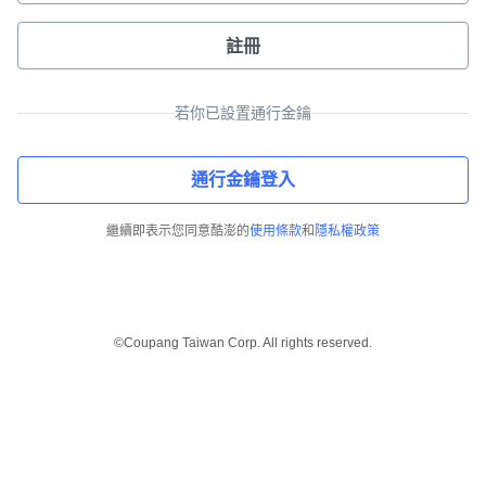
註冊
若你已設置通行金鑰
通行金鑰登入
繼續即表示您同意酷澎的
使用條款
和
隱私權政策
©Coupang Taiwan Corp. All rights reserved.