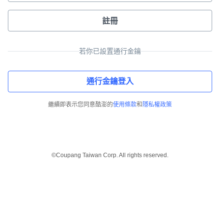
註冊
若你已設置通行金鑰
通行金鑰登入
繼續即表示您同意酷澎的
使用條款
和
隱私權政策
©Coupang Taiwan Corp. All rights reserved.