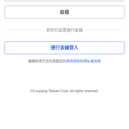
註冊
若你已設置通行金鑰
通行金鑰登入
繼續即表示您同意酷澎的
使用條款
和
隱私權政策
©Coupang Taiwan Corp. All rights reserved.