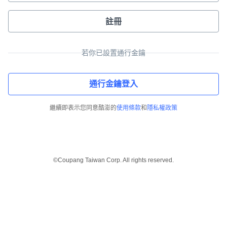
註冊
若你已設置通行金鑰
通行金鑰登入
繼續即表示您同意酷澎的
使用條款
和
隱私權政策
©Coupang Taiwan Corp. All rights reserved.