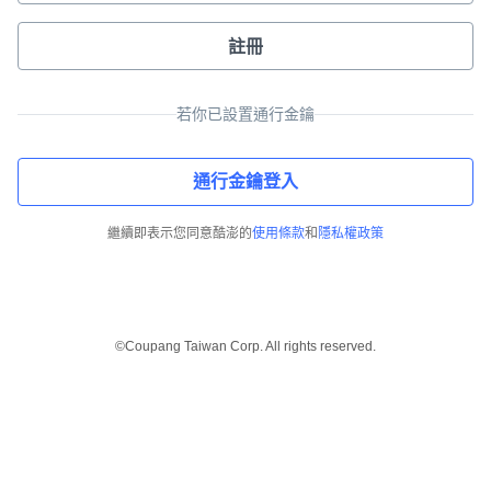
註冊
若你已設置通行金鑰
通行金鑰登入
繼續即表示您同意酷澎的
使用條款
和
隱私權政策
©Coupang Taiwan Corp. All rights reserved.