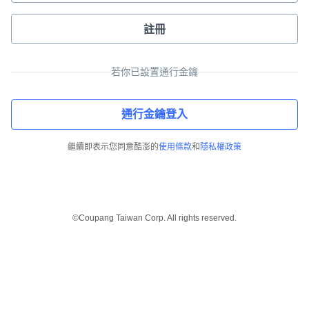
註冊
若你已設置通行金鑰
通行金鑰登入
繼續即表示您同意酷澎的
使用條款
和
隱私權政策
©Coupang Taiwan Corp. All rights reserved.