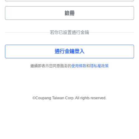
註冊
若你已設置通行金鑰
通行金鑰登入
繼續即表示您同意酷澎的
使用條款
和
隱私權政策
©Coupang Taiwan Corp. All rights reserved.