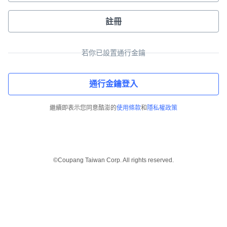
註冊
若你已設置通行金鑰
通行金鑰登入
繼續即表示您同意酷澎的
使用條款
和
隱私權政策
©Coupang Taiwan Corp. All rights reserved.