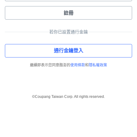
註冊
若你已設置通行金鑰
通行金鑰登入
繼續即表示您同意酷澎的
使用條款
和
隱私權政策
©Coupang Taiwan Corp. All rights reserved.