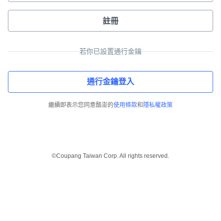
註冊
若你已設置通行金鑰
通行金鑰登入
繼續即表示您同意酷澎的
使用條款
和
隱私權政策
©Coupang Taiwan Corp. All rights reserved.