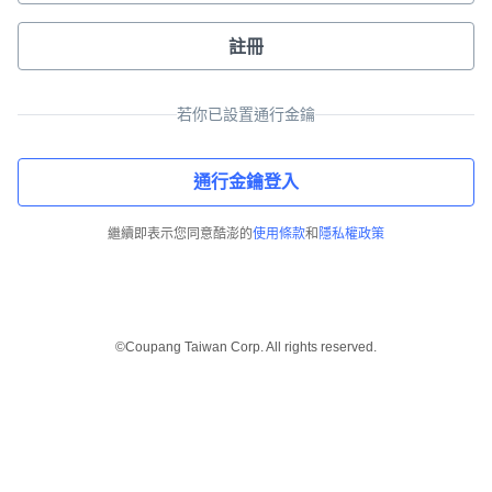
註冊
若你已設置通行金鑰
通行金鑰登入
繼續即表示您同意酷澎的
使用條款
和
隱私權政策
©Coupang Taiwan Corp. All rights reserved.