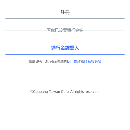
註冊
若你已設置通行金鑰
通行金鑰登入
繼續即表示您同意酷澎的
使用條款
和
隱私權政策
©Coupang Taiwan Corp. All rights reserved.