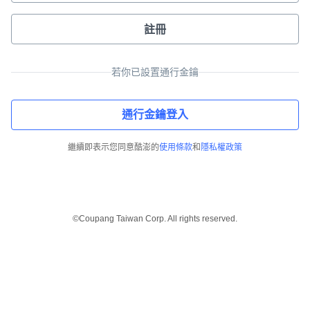
註冊
若你已設置通行金鑰
通行金鑰登入
繼續即表示您同意酷澎的
使用條款
和
隱私權政策
©Coupang Taiwan Corp. All rights reserved.