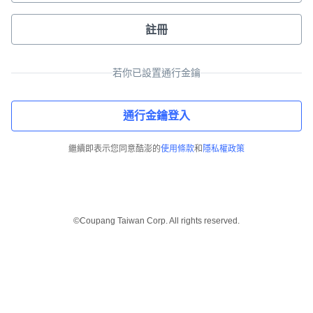
註冊
若你已設置通行金鑰
通行金鑰登入
繼續即表示您同意酷澎的
使用條款
和
隱私權政策
©Coupang Taiwan Corp. All rights reserved.