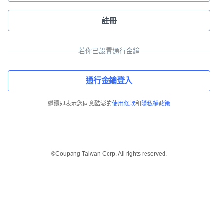
註冊
若你已設置通行金鑰
通行金鑰登入
繼續即表示您同意酷澎的
使用條款
和
隱私權政策
©Coupang Taiwan Corp. All rights reserved.