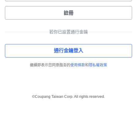
註冊
若你已設置通行金鑰
通行金鑰登入
繼續即表示您同意酷澎的
使用條款
和
隱私權政策
©Coupang Taiwan Corp. All rights reserved.