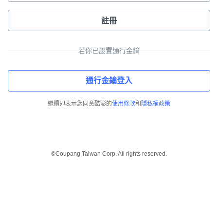
註冊
若你已設置通行金鑰
通行金鑰登入
繼續即表示您同意酷澎的
使用條款
和
隱私權政策
©Coupang Taiwan Corp. All rights reserved.