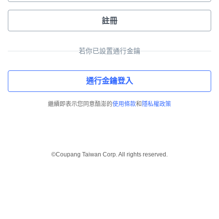
註冊
若你已設置通行金鑰
通行金鑰登入
繼續即表示您同意酷澎的
使用條款
和
隱私權政策
©Coupang Taiwan Corp. All rights reserved.