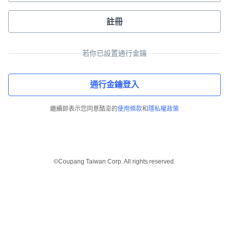
註冊
若你已設置通行金鑰
通行金鑰登入
繼續即表示您同意酷澎的
使用條款
和
隱私權政策
©Coupang Taiwan Corp. All rights reserved.