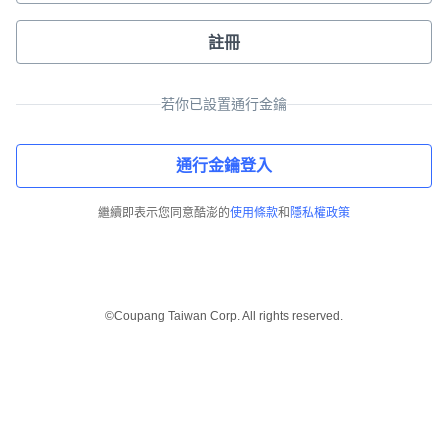
註冊
若你已設置通行金鑰
通行金鑰登入
繼續即表示您同意酷澎的
使用條款
和
隱私權政策
©Coupang Taiwan Corp. All rights reserved.