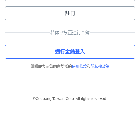
註冊
若你已設置通行金鑰
通行金鑰登入
繼續即表示您同意酷澎的
使用條款
和
隱私權政策
©Coupang Taiwan Corp. All rights reserved.