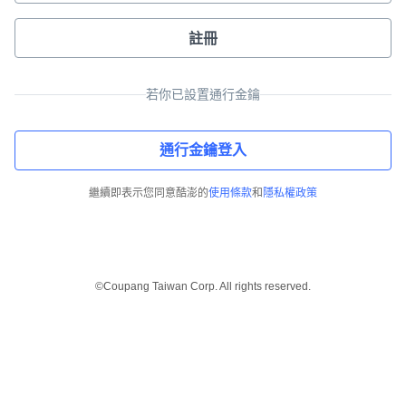
註冊
若你已設置通行金鑰
通行金鑰登入
繼續即表示您同意酷澎的
使用條款
和
隱私權政策
©Coupang Taiwan Corp. All rights reserved.