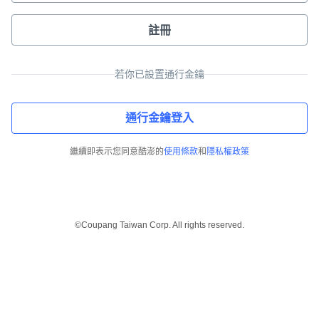
註冊
若你已設置通行金鑰
通行金鑰登入
繼續即表示您同意酷澎的
使用條款
和
隱私權政策
©Coupang Taiwan Corp. All rights reserved.