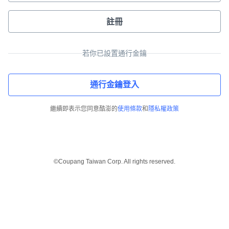
註冊
若你已設置通行金鑰
通行金鑰登入
繼續即表示您同意酷澎的
使用條款
和
隱私權政策
©Coupang Taiwan Corp. All rights reserved.