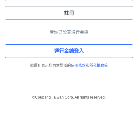
註冊
若你已設置通行金鑰
通行金鑰登入
繼續即表示您同意酷澎的
使用條款
和
隱私權政策
©Coupang Taiwan Corp. All rights reserved.