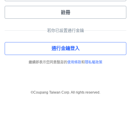
註冊
若你已設置通行金鑰
通行金鑰登入
繼續即表示您同意酷澎的
使用條款
和
隱私權政策
©Coupang Taiwan Corp. All rights reserved.