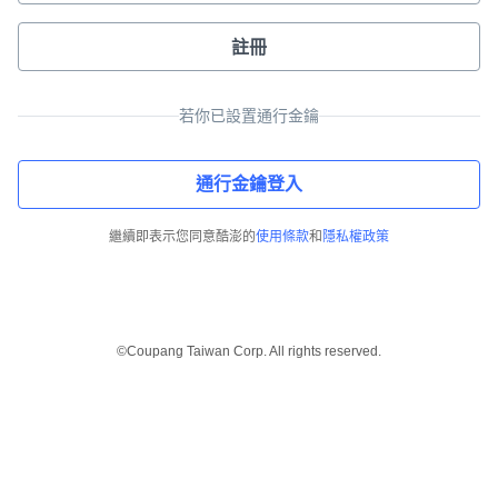
註冊
若你已設置通行金鑰
通行金鑰登入
繼續即表示您同意酷澎的
使用條款
和
隱私權政策
©Coupang Taiwan Corp. All rights reserved.