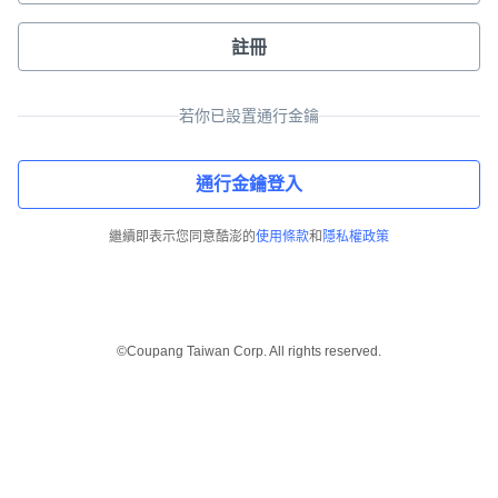
註冊
若你已設置通行金鑰
通行金鑰登入
繼續即表示您同意酷澎的
使用條款
和
隱私權政策
©Coupang Taiwan Corp. All rights reserved.