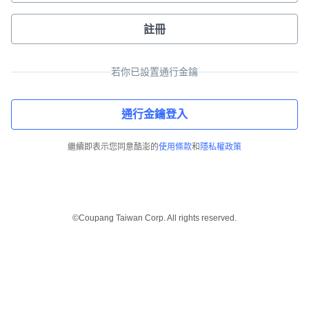
註冊
若你已設置通行金鑰
通行金鑰登入
繼續即表示您同意酷澎的
使用條款
和
隱私權政策
©Coupang Taiwan Corp. All rights reserved.