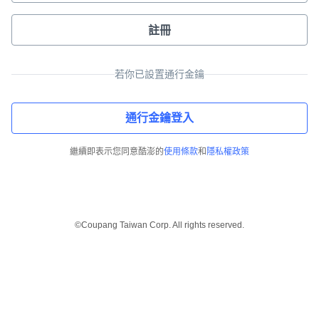
註冊
若你已設置通行金鑰
通行金鑰登入
繼續即表示您同意酷澎的
使用條款
和
隱私權政策
©Coupang Taiwan Corp. All rights reserved.