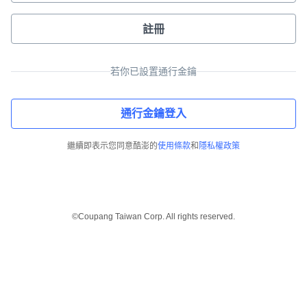
註冊
若你已設置通行金鑰
通行金鑰登入
繼續即表示您同意酷澎的
使用條款
和
隱私權政策
©Coupang Taiwan Corp. All rights reserved.