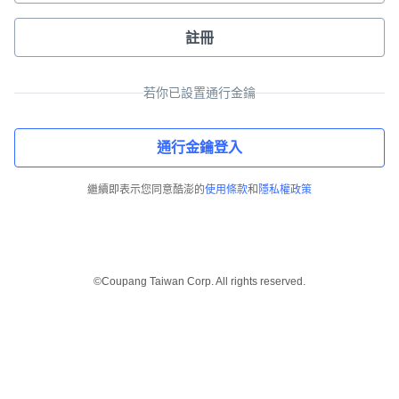
註冊
若你已設置通行金鑰
通行金鑰登入
繼續即表示您同意酷澎的
使用條款
和
隱私權政策
©Coupang Taiwan Corp. All rights reserved.