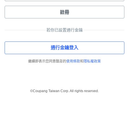
註冊
若你已設置通行金鑰
通行金鑰登入
繼續即表示您同意酷澎的
使用條款
和
隱私權政策
©Coupang Taiwan Corp. All rights reserved.