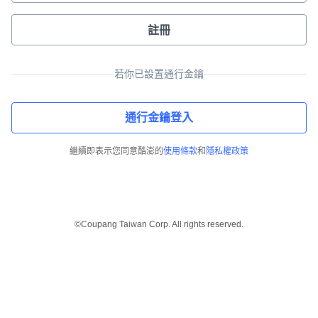
註冊
若你已設置通行金鑰
通行金鑰登入
繼續即表示您同意酷澎的
使用條款
和
隱私權政策
©Coupang Taiwan Corp. All rights reserved.