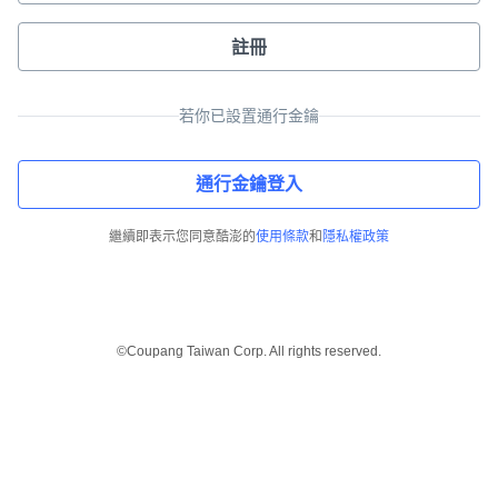
註冊
若你已設置通行金鑰
通行金鑰登入
繼續即表示您同意酷澎的
使用條款
和
隱私權政策
©Coupang Taiwan Corp. All rights reserved.