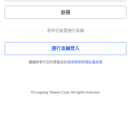
註冊
若你已設置通行金鑰
通行金鑰登入
繼續即表示您同意酷澎的
使用條款
和
隱私權政策
©Coupang Taiwan Corp. All rights reserved.