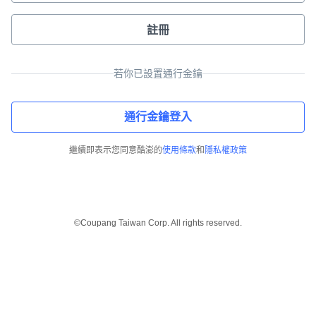
註冊
若你已設置通行金鑰
通行金鑰登入
繼續即表示您同意酷澎的
使用條款
和
隱私權政策
©Coupang Taiwan Corp. All rights reserved.