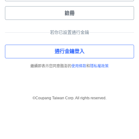
註冊
若你已設置通行金鑰
通行金鑰登入
繼續即表示您同意酷澎的
使用條款
和
隱私權政策
©Coupang Taiwan Corp. All rights reserved.