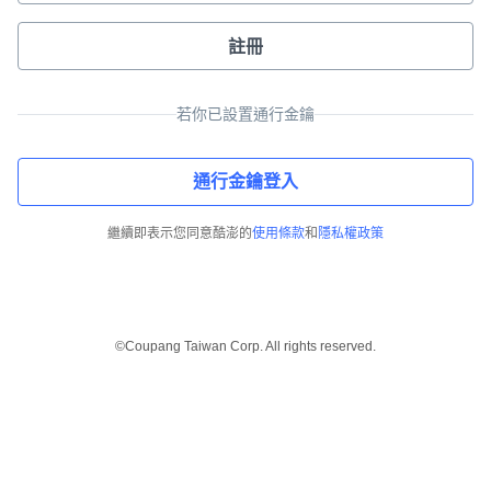
註冊
若你已設置通行金鑰
通行金鑰登入
繼續即表示您同意酷澎的
使用條款
和
隱私權政策
©Coupang Taiwan Corp. All rights reserved.