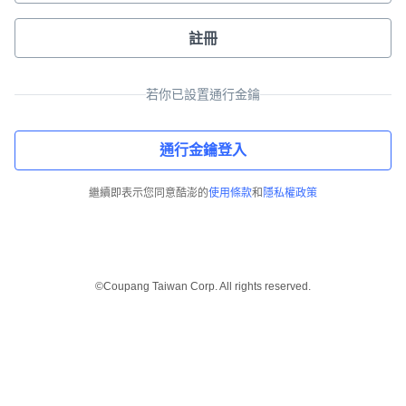
註冊
若你已設置通行金鑰
通行金鑰登入
繼續即表示您同意酷澎的
使用條款
和
隱私權政策
©Coupang Taiwan Corp. All rights reserved.