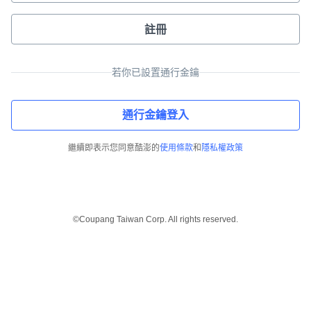
註冊
若你已設置通行金鑰
通行金鑰登入
繼續即表示您同意酷澎的
使用條款
和
隱私權政策
©Coupang Taiwan Corp. All rights reserved.