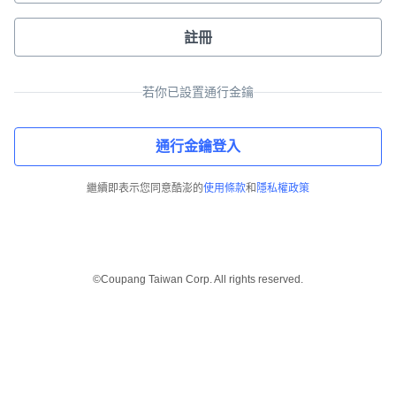
註冊
若你已設置通行金鑰
通行金鑰登入
繼續即表示您同意酷澎的
使用條款
和
隱私權政策
©Coupang Taiwan Corp. All rights reserved.