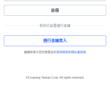
註冊
若你已設置通行金鑰
通行金鑰登入
繼續即表示您同意酷澎的
使用條款
和
隱私權政策
©Coupang Taiwan Corp. All rights reserved.